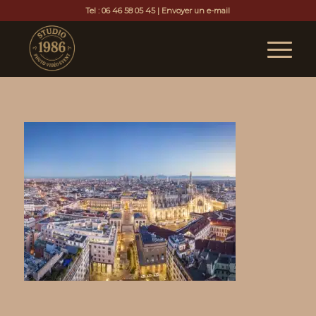
Tel :
06 46 58 05 45
|
Envoyer un e-mail