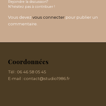
Rejoindre la discussion?
N’hésitez pas à contribuer !
Vous devez
vous connecter
pour publier un
commentaire.
Coordonnées
Tél :
06 46 58 05 45
E-mail :
contact@studio1986.fr